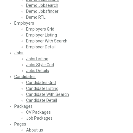
Demo Jobsearch
Demo Jobsfinder
Demo RTL
Employers
Employers Grid
Employer Listing
Employer With Search
Employer Detail
Jobs
Jobs Listing
Jobs Style Grid
Jobs Details
Candidates
Candidates Grid
Candidate Listing
Candidate With Search
Candidate Detail
Packages
CV Packages
Job Packages
Pages
About us