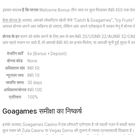
इसका मतलब
है कि मानक
Welcome Bonus तीन जमा पर कुल मिलाकर INR 450 तक देता है। आ
कैश बोनस के
अलावा, आपको लोकप्रिय खेलों जैसे “Catch & Goagames”, “Icy Fruits” या “Pri
आपका बोनस अपने आप सक्रिय हो जाएगा, लेकिन आप अपने प्रोफ़ाइल में जाकर मेनू में बोनस से
बोनस के हर
चरण को क्लेम करने के लिए कम से कम INR 20/USINR 22/AUINR 32/CAINR
आप पहले स्थान पर आते हैं, तो आपको INR 40 का इनाम मिलेगा, या आपकी चुनी हुई मुद्रा में 
वेजरिंग शर्तें
6x (Bonus + Deposit)
बोनस कोड
None
अधिकतम दांव
INR 50
न्यूनतम जमा
INR 10
समाप्ति समय
30 days
अधिकतम
बोनस
INR 100
प्रतिशत
100%
Goagames समीक्षा का निष्कर्ष
इसके अलावा, Goagames Casino में एक लॉयल्टी प्रोग्राम है जो पहली नज़र में काफ़ी सर
कुल रकम को Zula Casino या Vegas Gems की तुलना में ज्यादा प्रभावशाली दिखाता है