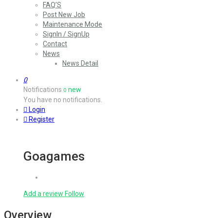
FAQ’S
Post New Job
Maintenance Mode
SignIn / SignUp
Contact
News
News Detail
0
Notifications
new
0
You have no notifications.
Login
Register
Goagames
Add a review
Follow
Overview