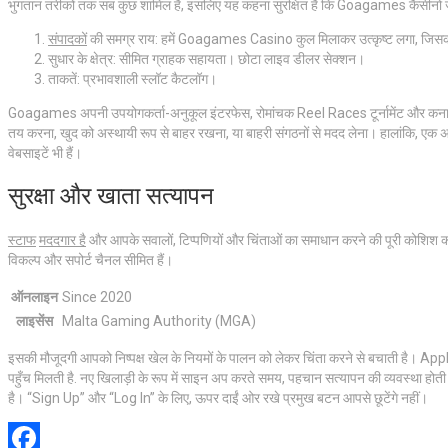
भुगतान तरीकों तक सब कुछ शामिल है, इसलिए यह कहना सुरक्षित है कि Goagames कैसीनो ज
संपादकों
की समग्र राय: हमें Goagames Casino कुल मिलाकर उत्कृष्ट लगा, जिसका 
सुधार के क्षेत्र: सीमित ग्राहक सहायता। छोटा लाइव डीलर सेक्शन।
ताकतें: प्रभावशाली स्लॉट कैटलॉग।
Goagames अपनी उपयोगकर्ता-अनुकूल इंटरफेस, रोमांचक Reel Races टूर्नामेंट और कनाडाई
तय करना, खुद को अस्थायी रूप से बाहर रखना, या बाहरी संगठनों से मदद लेना। हालांकि, ए
वेबसाइटें भी हैं।
सुरक्षा और खाता सत्यापन
स्टाफ
मददगार है
और आपके सवालों, टिप्पणियों और चिंताओं का समाधान करने की पूरी कोशिश करेग
विकल्प और सपोर्ट चैनल सीमित हैं।
ऑनलाइन
Since 2020
लाइसेंस
Malta Gaming Authority (MGA)
इसकी मौजूदगी आपको निष्पक्ष खेल के नियमों के पालन को लेकर चिंता करने से बचाती है। Ap
पहुँच मिलती है. नए खिलाड़ी के रूप में साइन अप करते समय, पहचान सत्यापन की व्यवस्था होती
है। “Sign Up” और “Log In” के लिए, ऊपर दाईं ओर रखे प्रमुख बटन आपसे छूटेंगे नहीं।