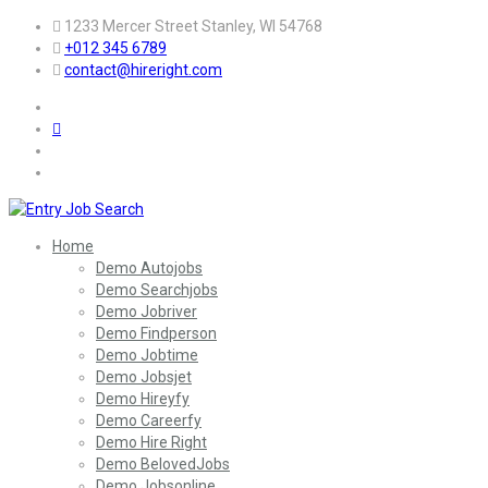
1233 Mercer Street Stanley, WI 54768
+012 345 6789
contact@hireright.com
Home
Demo Autojobs
Demo Searchjobs
Demo Jobriver
Demo Findperson
Demo Jobtime
Demo Jobsjet
Demo Hireyfy
Demo Careerfy
Demo Hire Right
Demo BelovedJobs
Demo Jobsonline