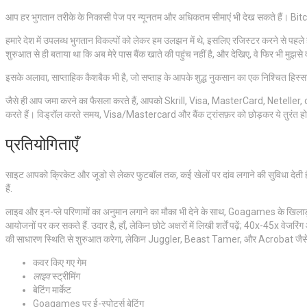
आप हर भुगतान तरीके के निकासी पेज पर न्यूनतम और अधिकतम सीमाएं भी देख सकते हैं। Bitc
हमारे देश में उपलब्ध भुगतान विकल्पों को लेकर हम उलझन में थे, इसलिए रजिस्टर करने से पहले ह
शुरुआत से ही बताया था कि अब मेरे पास बैंक खाते की पहुंच नहीं है, और देखिए, वे फिर भी मुझसे व
इसके अलावा, साप्ताहिक कैशबैक भी है, जो सप्ताह के आपके शुद्ध नुकसान का एक निश्चित हिस
जैसे ही आप जमा करने का फैसला करते हैं, आपको Skrill, Visa, MasterCard, Neteller, cr
करते हैं। विड्रॉल करते समय, Visa/Mastercard और बैंक ट्रांसफ़र को छोड़कर ये तुरंत हो जाते 
प्रतियोगिताएँ
साइट आपको क्रिकेट और जूडो से लेकर फुटबॉल तक, कई खेलों पर दांव लगाने की सुविधा देती
हैं.
लाइव और इन-प्ले परिणामों का अनुमान लगाने का मौका भी देने के साथ, Goagames के ख
आयोजनों पर कर सकते हैं. उदार है, हाँ, लेकिन छोटे अक्षरों में लिखी शर्तें पढ़ें; 40x-4
की साधारण स्थिति से शुरुआत करेगा, लेकिन Juggler, Beast Tamer, और Acrobat जैसे अध
कवर किए गए गेम
लाइव
स्ट्रीमिंग
बेटिंग मार्केट
Goagames पर ई-स्पोर्ट्स बेटिंग