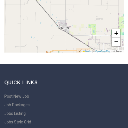
+
−
Leaflet
|
©
OpenStreetMap
contributors
QUICK LINKS
Post New Job
Job Packages
Jobs Listing
Jobs Style Grid