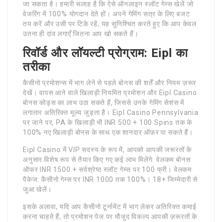
जा सकता है। हमारी सलाह है कि ऐसे ऑनलाइन स्लॉट गेम्स खेलें जो
वेजरिंग में 100% योगदान देते हों। अपने गेमिंग सत्र के लिए बजट
तय करें और उसी पर टिके रहें, यह सुनिश्चित करते हुए कि आप केवल
उतना ही दांव लगाएँ जितना आप खो सकते हैं।
रिवॉर्ड और लॉयल्टी प्रोग्राम: Eipl का
तरीका
कैसीनो प्रमोशन्स में भाग लेने से पहले बोनस की शर्तें और नियम ज़रूर
देखें। वापस आने वाले खिलाड़ी नियमित प्रमोशन और Eipl Casino
बोनस कोड्स का लाभ उठा सकते हैं, जिससे उनके गेमिंग सेशंस में
लगातार अतिरिक्त मूल्य जुड़ता है। Eipl Casino Pennsylvania
पर जाने पर, PA के खिलाड़ी भी INR 500 + 100 Spins तक के
100% नए खिलाड़ी बोनस के साथ एक शानदार ऑफ़र पा सकते हैं।
Eipl Casino में VIP सदस्य के रूप में, आपको आपकी जरूरतों के
अनुसार विशेष रूप से तैयार किए गए कई लाभ मिलेंगे. वेलकम बोनस
ऑफर INR 1500 + सर्वश्रेष्ठ स्लॉट गेम्स पर 100 फ्री। वेलकम
पैकेज: कैसीनो गेम्स पर INR 1000 तक 100%। 18+ जिम्मेदारी से
जुआ खेलें।
इसके अलावा, यदि आप कैसीनो टूर्नामेंट में भाग लेकर अतिरिक्त कमाई
करना चाहते हैं, तो प्रमोशन पेज पर मौजूद विकल्प आपकी ज़रूरतों के