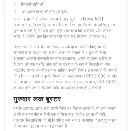
निकासी राशि भरें।
जमा करने के
तरीकों में से एक चुनें।
अपना इनाम
कैसे प्राप्त करना है, यह चुनें – यदि आप ACH
transfer, Trustly bank transfer, या Skrill के जरिए इनाम
भुनाना चाहते हैं, तो उसे चुनें. मुझे पता चला कि क्रेडिट और डेबिट
कार्ड, ई-वॉलेट और क्रिप्टोकरेंसी जैसे कई विकल्प उपलब्ध हैं।
क्रिप्टोकरेंसी लेन-देन का समय आपके द्वारा उपयोग किए जा रहे
ब्लॉकचेन के आधार पर अलग-अलग हो सकता है। इस नीति के
अनुसार आपको सरकारी पहचान दस्तावेज, अपने भुगतान तरीके के
विवरण की एक प्रति, और पते के प्रमाण के रूप में बिजली या बैंक
स्टेटमेंट देकर अपनी पहचान साबित करनी होगी। इस मामले में, अपनी
जीत निकालने की अनुमति मिलने से पहले आपको INR 2,000 का दांव
लगाना होगा। आपको अपना खाता सत्यापित करना होगा; INR 2,000
के जमा होने पर अतिरिक्त जाँच की आवश्यकता हो सकती है।
गुरुवार लक बूस्टर
इसके अलावा, अगर आप हमारे लिंक पर क्लिक करते हैं, तो आप सबसे
अच्छे वेलकम बोनस में से एक हासिल कर पाएंगे। इतना ही नहीं,
वफादार खिलाड़ियों को भी नियमित रूप से बड़े प्रमोशन देकर पुरस्कृत
किया जाता है, जो खास नज़र आते हैं।