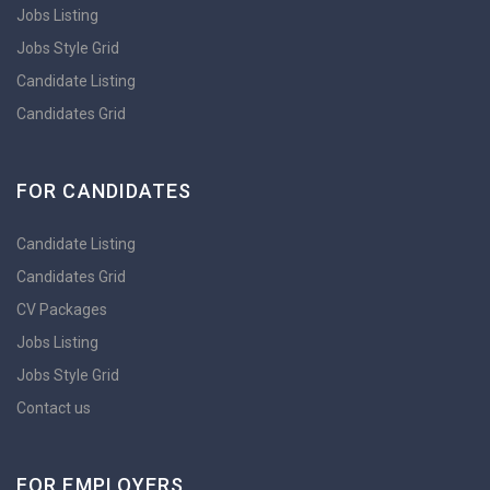
Jobs Listing
Jobs Style Grid
Candidate Listing
Candidates Grid
FOR CANDIDATES
Candidate Listing
Candidates Grid
CV Packages
Jobs Listing
Jobs Style Grid
Contact us
FOR EMPLOYERS