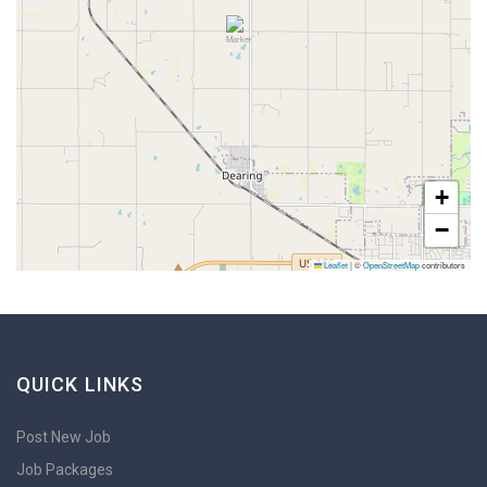
+
−
Leaflet
|
©
OpenStreetMap
contributors
QUICK LINKS
Post New Job
Job Packages