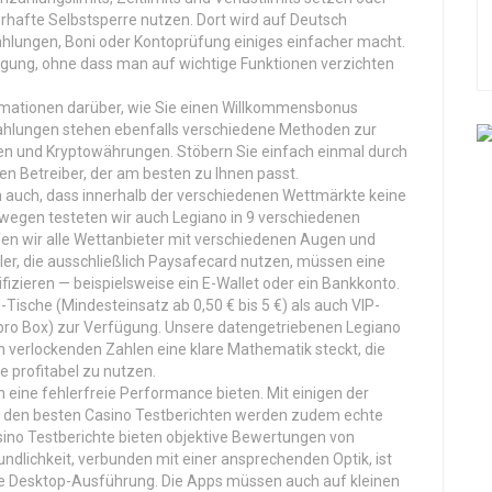
hafte Selbstsperre nutzen. Dort wird auf Deutsch
hlungen, Boni oder Kontoprüfung einiges einfacher macht.
ügung, ohne dass man auf wichtige Funktionen verzichten
ormationen darüber, wie Sie einen Willkommensbonus
zahlungen stehen ebenfalls verschiedene Methoden zur
en und Kryptowährungen. Stöbern Sie einfach einmal durch
den Betreiber, der am besten zu Ihnen passt.
n auch, dass innerhalb der verschiedenen Wettmärkte keine
egen testeten wir auch Legiano in 9 verschiedenen
fen wir alle Wettanbieter mit verschiedenen Augen und
ler, die ausschließlich Paysafecard nutzen, müssen eine
zieren — beispielsweise ein E-Wallet oder ein Bankkonto.
Tische (Mindesteinsatz ab 0,50 € bis 5 €) als auch VIP-
 pro Box) zur Verfügung. Unsere datengetriebenen Legiano
n verlockenden Zahlen eine klare Mathematik steckt, die
 profitabel zu nutzen.
 eine fehlerfreie Performance bieten. Mit einigen der
n den besten Casino Testberichten werden zudem echte
ino Testberichte bieten objektive Bewertungen von
undlichkeit, verbunden mit einer ansprechenden Optik, ist
die Desktop-Ausführung. Die Apps müssen auch auf kleinen