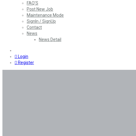
FAQ’S
Post New Job
Maintenance Mode
SignIn / SignUp
Contact
News
News Detail
0
Login
Register