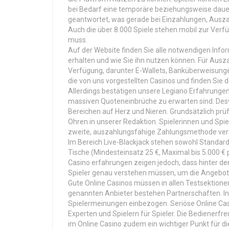
bei Bedarf eine temporäre beziehungsweise dauer
geantwortet, was gerade bei Einzahlungen, Ausza
Auch die über 8.000 Spiele stehen mobil zur Verf
muss.
Auf der Website finden Sie alle notwendigen Inf
erhalten und wie Sie ihn nutzen können. Für Aus
Verfügung, darunter E-Wallets, Banküberweisung
die von uns vorgestellten Casinos und finden Sie 
Allerdings bestätigen unsere Legiano Erfahrunge
massiven Quoteneinbrüche zu erwarten sind. Desw
Bereichen auf Herz und Nieren. Grundsätzlich prü
Ohren in unserer Redaktion. Spielerinnen und Spie
zweite, auszahlungsfähige Zahlungsmethode verifi
Im Bereich Live-Blackjack stehen sowohl Standard-
Tische (Mindesteinsatz 25 €, Maximal bis 5.000 €
Casino erfahrungen zeigen jedoch, dass hinter de
Spieler genau verstehen müssen, um die Angebote
Gute Online Casinos müssen in allen Testsektionen
genannten Anbieter bestehen Partnerschaften. I
Spielermeinungen einbezogen. Seriöse Online Cas
Experten und Spielern für Spieler. Die Bedienerfre
im Online Casino zudem ein wichtiger Punkt für 