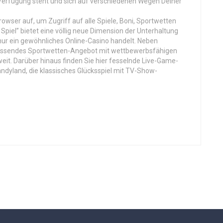
r Verfügung steht und sich auf verschiedenen Wegen Deiner
owser auf, um Zugriff auf alle Spiele, Boni, Sportwetten
Spiel” bietet eine völlig neue Dimension der Unterhaltung
 nur ein gewöhnliches Online-Casino handelt. Neben
fassendes Sportwetten-Angebot mit wettbewerbsfähigen
eit. Darüber hinaus finden Sie hier fesselnde Live-Game-
dyland, die klassisches Glücksspiel mit TV-Show-