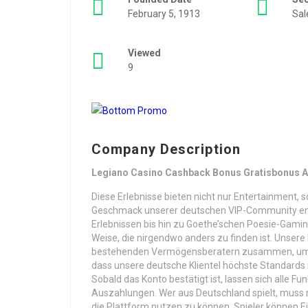
February 5, 1913
Sal
Viewed
9
Company Description
Legiano Casino Cashback Bonus Gratisbonus A
Diese Erlebnisse bieten nicht nur Entertainment, 
Geschmack unserer deutschen VIP-Community ents
Erlebnissen bis hin zu Goethe’schen Poesie-Gamin
Weise, die nirgendwo anders zu finden ist. Unsere
bestehenden Vermögensberatern zusammen, um nah
dass unsere deutsche Klientel höchste Standards
Sobald das Konto bestätigt ist, lassen sich alle 
Auszahlungen. Wer aus Deutschland spielt, muss 
die Plattform nutzen zu können. Spieler können Ei