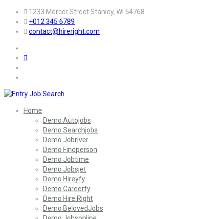
1233 Mercer Street Stanley, WI 54768
+012 345 6789
contact@hireright.com
Home
Demo Autojobs
Demo Searchjobs
Demo Jobriver
Demo Findperson
Demo Jobtime
Demo Jobsjet
Demo Hireyfy
Demo Careerfy
Demo Hire Right
Demo BelovedJobs
Demo Jobsonline