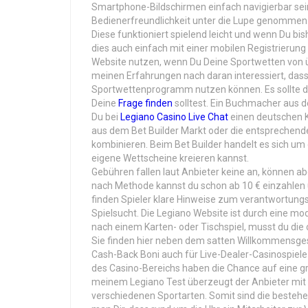
Smartphone-Bildschirmen einfach navigierbar sei
Bedienerfreundlichkeit unter die Lupe genommen
Diese funktioniert spielend leicht und wenn Du bis
dies auch einfach mit einer mobilen Registrieru
Website nutzen, wenn Du Deine Sportwetten von üb
meinen Erfahrungen nach daran interessiert, da
Sportwettenprogramm nutzen können. Es sollte dah
Deine
Frage finden
solltest. Ein Buchmacher aus d
Du bei
Legiano Casino Live Chat
einen deutschen K
aus dem Bet Builder Markt oder die entsprechen
kombinieren. Beim Bet Builder handelt es sich um
eigene Wettscheine kreieren kannst.
Gebühren fallen laut Anbieter keine an, können ab
nach Methode kannst du schon ab 10 € einzahlen 
finden Spieler klare Hinweise zum verantwortung
Spielsucht. Die Legiano Website ist durch eine mo
nach einem Karten- oder Tischspiel, musst du die 
Sie finden hier neben dem satten Willkommensges
Cash-Back Boni auch für Live-Dealer-Casinospiele
des Casino-Bereichs haben die Chance auf eine 
meinem Legiano Test überzeugt der Anbieter mit 
verschiedenen Sportarten. Somit sind die besteh