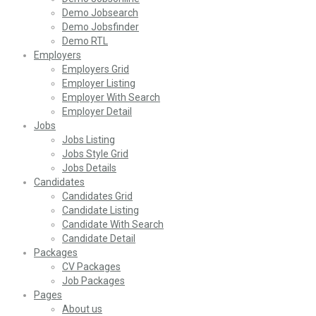
Demo Jobsearch
Demo Jobsfinder
Demo RTL
Employers
Employers Grid
Employer Listing
Employer With Search
Employer Detail
Jobs
Jobs Listing
Jobs Style Grid
Jobs Details
Candidates
Candidates Grid
Candidate Listing
Candidate With Search
Candidate Detail
Packages
CV Packages
Job Packages
Pages
About us