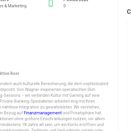
es & Marketing
0
C
ktive Boni
sondern auch kulturelle Bereicherung, die dem sophisticated
pricht. Von Wagner-inspirierten operatischen Slot-
g-Sessions – wir verbinden Kultur mit Gaming auf eine
 Private-Banking-Spezialisten arbeiten eng mit Ihren
tlose Integration zu gewährleisten. Wir verstehen,
 in Bezug auf
Finanzmanagement
und Privatsphäre hat.
Funktionen ohne größere Einschränkungen nutzen, vor allem
mindestens 18 Jahre alt sein, um ein Konto eröffnen und
nzahlungslimits, Zeitlimits und Verlustlimits setzen oder