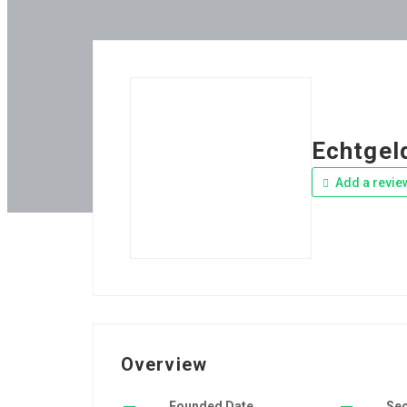
Echtgel
Add a revie
Overview
Founded Date
Se