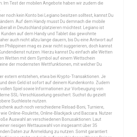
n. Im Test der mobilen Angebote haben wir zudem die
.
her noch kein Konto bei Legiano besitzen solltest, kannst Du
ng ändern. Auf dem Handy musst Du demnach die mobile
erall in Deutschland platzieren möchtest. Legiano ist
ss Kunden auf dem Handy und Tablet das gewohnte
er auch nicht allzu lange dauern, bis Du eine Antwort auf
en Philippinen mag es zwar nicht suggerieren, doch kannst
undendienst nutzen. Hierzu kannst Du einfach alle Wetten
den Wetten mit dem Symbol auf einem Wettschein
 eine der modernsten Wettfunktionen, mit welcher Du
er extern entstehen, etwa bei Krypto-Transaktionen. Je
und dein Geld ist sofort auf deinem Kundenkonto. Zudem
svollen Spiel sowie Informationen zur Vorbeugung von
derne SSL-Verschlüsselung gesichert. Suchst du gezielt
obere Suchleiste nutzen.
chenk auch noch verschiedene Reload-Boni, Turniere,
 wie Online-Roulette, Online-Blackjack und Baccara. Nutzer
große Auswahl an verschiedenen Bonusaktionen. Laut
einer riesigen Wettauswahl von insgesamt über 35
enden Daten zur Anmeldung zu nutzen. Somit garantiert