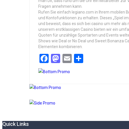
man Dir, dass rund um die Uhr ein Mitarbeiter zu
Fragen annehmen kann.
Rufen Sie einfach legiano.com in Ihrem mobilen Br
und Kontofunktionen zu erhalten. Dieses „Spiel im 
und beweist, dass es sich bei casino um mehr als
unserem erstklassigen Casino bieten wir ein um
Quoten für unzählige Sportarten und Events weltw
Shows wie Deal or No Deal und Sweet Bonanza Can
Elementen kombinieren.
Facebook
Mastodon
Email
Share
Quick Links