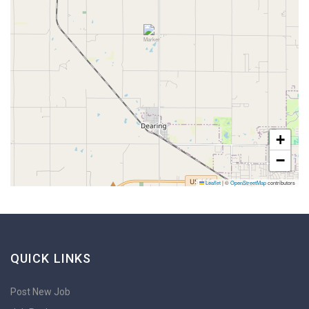
+
−
Leaflet
|
©
OpenStreetMap
contributors
QUICK LINKS
Post New Job