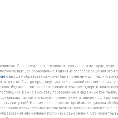
ловека. Оно определяет его возможности на рынке труда, социаль
е получить высшее образование. Одним из способов решения этой
оде
о высшем образовании может быть полезным для тех, кто из-за
х, кто хочет быстро продвинуться по карьерной лестнице или ул
свое будущее, так как образование открывает двери к новым воз
поставщика. Важно выбирать проверенные и надежные компании, 
средникам, так как это может привести к негативным последстви
ненных ситуаций. Например, человек, который имеет диплом об обр
бразование открывает множество возможностей и помогает в реш
бразования или желания получить новые знания. Это может быть 