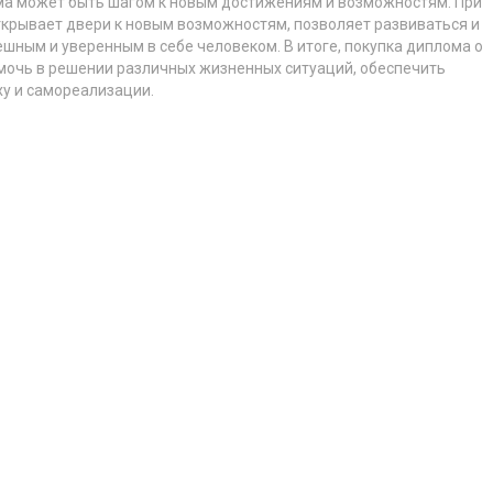
лома может быть шагом к новым достижениям и возможностям. При
ткрывает двери к новым возможностям, позволяет развиваться и
шным и уверенным в себе человеком. В итоге, покупка диплома о
мочь в решении различных жизненных ситуаций, обеспечить
ху и самореализации.