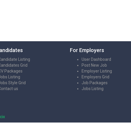
andidates
For Employers
Candidate Listing
User Dashboard
Candidates Grid
Post New Job
CV Packages
Employer Listing
Jobs Listing
Employers Grid
Jobs Style Grid
Job Packages
Contact us
Jobs Listing
cix