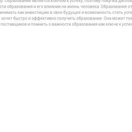
ор. Образование является ключом к успеху, поэтому покупка дип
ти образования и его влиянии на жизнь человека. Образование о
инимать как инвестицию в свое будущее и возможность стать успе
 хочет быстро и эффективно получить образование. Она может по
поставщиков и помнить о важности образования как ключе к успе