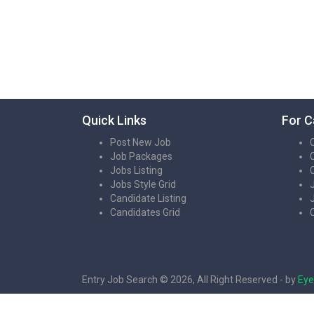
Quick Links
For C
Post New Job
Job Packages
Jobs Listing
Jobs Style Grid
Candidate Listing
Candidates Grid
Entry Job Search © 2026, All Right Reserved - by
Eye