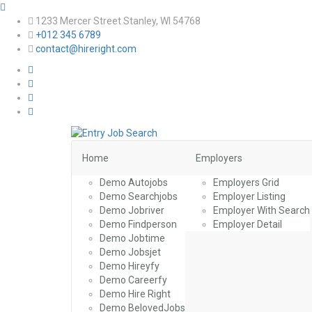
1233 Mercer Street Stanley, WI 54768
+012 345 6789
contact@hireright.com
Home
Employers
Demo Autojobs
Employers Grid
Demo Searchjobs
Employer Listing
Demo Jobriver
Employer With Search
Demo Findperson
Employer Detail
Demo Jobtime
Demo Jobsjet
Demo Hireyfy
Demo Careerfy
Demo Hire Right
Demo BelovedJobs