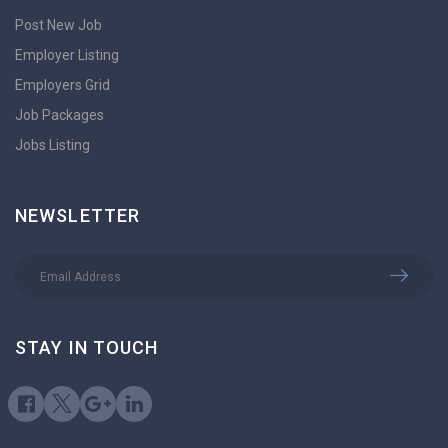
Post New Job
Employer Listing
Employers Grid
Job Packages
Jobs Listing
NEWSLETTER
STAY IN TOUCH