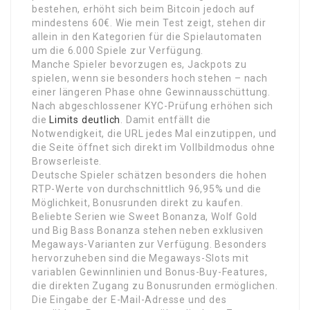
bestehen, erhöht sich beim Bitcoin jedoch auf
mindestens 60€. Wie mein Test zeigt, stehen dir
allein in den Kategorien für die Spielautomaten
um die 6.000 Spiele zur Verfügung.
Manche Spieler bevorzugen es, Jackpots zu
spielen, wenn sie besonders hoch stehen – nach
einer längeren Phase ohne Gewinnausschüttung.
Nach abgeschlossener KYC-Prüfung erhöhen sich
die
Limits deutlich
. Damit entfällt die
Notwendigkeit, die URL jedes Mal einzutippen, und
die Seite öffnet sich direkt im Vollbildmodus ohne
Browserleiste.
Deutsche Spieler schätzen besonders die hohen
RTP-Werte von durchschnittlich 96,95% und die
Möglichkeit, Bonusrunden direkt zu kaufen.
Beliebte Serien wie Sweet Bonanza, Wolf Gold
und Big Bass Bonanza stehen neben exklusiven
Megaways-Varianten zur Verfügung. Besonders
hervorzuheben sind die Megaways-Slots mit
variablen Gewinnlinien und Bonus-Buy-Features,
die direkten Zugang zu Bonusrunden ermöglichen.
Die Eingabe der E-Mail-Adresse und des