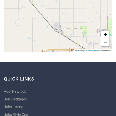
+
−
Leaflet
|
©
OpenStreetMap
contributors
QUICK LINKS
Post New Job
Job Packages
Jobs Listing
Jobs Style Grid