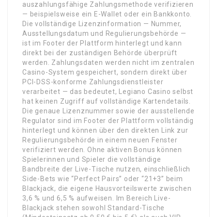
auszahlungsfähige Zahlungsmethode verifizieren
— beispielsweise ein E-Wallet oder ein Bankkonto.
Die vollständige Lizenzinformation — Nummer,
Ausstellungsdatum und Regulierungsbehörde —
ist im Footer der Plattform hinterlegt und kann
direkt bei der zuständigen Behörde überprüft
werden. Zahlungsdaten werden nicht im zentralen
Casino-System gespeichert, sondern direkt über
PCI-DSS-konforme Zahlungsdienstleister
verarbeitet — das bedeutet, Legiano Casino selbst
hat keinen Zugriff auf vollständige Kartendetails.
Die genaue Lizenznummer sowie der ausstellende
Regulator sind im Footer der Plattform vollständig
hinterlegt und können über den direkten Link zur
Regulierungsbehörde in einem neuen Fenster
verifiziert werden. Ohne aktiven Bonus können
Spielerinnen und Spieler die vollständige
Bandbreite der Live-Tische nutzen, einschließlich
Side-Bets wie “Perfect Pairs” oder “21+3” beim
Blackjack, die eigene Hausvorteilswerte zwischen
3,6 % und 6,5 % aufweisen. Im Bereich Live-
Blackjack stehen sowohl Standard-Tische