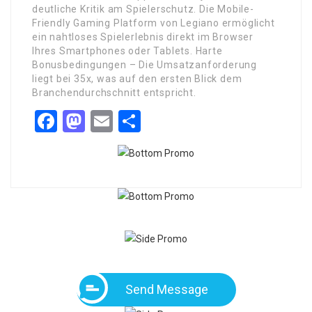
deutliche Kritik am Spielerschutz. Die Mobile-
Friendly Gaming Platform von Legiano ermöglicht
ein nahtloses Spielerlebnis direkt im Browser
Ihres Smartphones oder Tablets. Harte
Bonusbedingungen – Die Umsatzanforderung
liegt bei 35x, was auf den ersten Blick dem
Branchendurchschnitt entspricht.
Facebook
Mastodon
Email
Share
Send Message