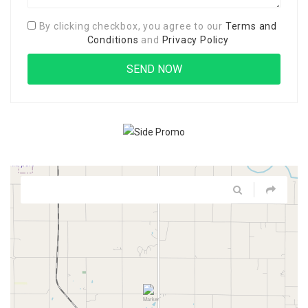
By clicking checkbox, you agree to our
Terms and
Conditions
and
Privacy Policy