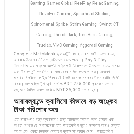
Gaming, Games Global, ReelPlay, Relax Gaming,
Revolver Gaming, Spearhead Studios,
Spinomenal, Spribe, Sthlm Gaming , Swintt, CT
Gaming, Thunderkick, Tom Horn Gaming,
Truelab, VIVO Gaming, Yggdrasil Gaming
Google বা MetaMask অ্যাকাউন্ট ব্যবহার করে সাইন আপ করুন,
অথবা চাইলে প্রচলিত পদ্ধতিতেও যেতে পারেন। Pay N Play
Trustly-এর মাধ্যমে আপনি শক্তিশালী নিরাপত্তা উপভোগ করতে পারেন
এবং দীর্ঘ পেমেন্ট পদ্ধতির ঝামেলা থেকে মুক্তি পেতে পারেন। সাধারণ
ধারণার বিপরীতে, লাইভ ডিলার টেবিলেই আসলে সবচেয়ে উদার বেটিং লিমিট
থাকে। সাপ্তাহিক টুর্নামেন্টে সর্বোচ্চ BDT 255,000 পুরস্কার দেওয়া
হয়, আর দৈনিক ড্রপে সর্বোচ্চ BDT 35,000 দেওয়া হয়।
আয়ারল্যান্ডে ক্যাসিনো কীভাবে বড় অঙ্কের
টাকা পরিশোধ করে
এই রোমাঞ্চকর নতুন ক্যাসিনোর জন্য আমাদের অনেক আশা রয়েছে এবং
আমরা নিশ্চিত যে অপারেটরটি তার দায়িত্বশীল জুয়ার সংস্থান আরও উন্নত
করবে এবং একটি নিজস্ব মোবাইল ক্যাসিনো অ্যাপ দেবে। দায়িত্বশীল