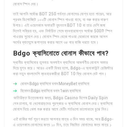
বোনাস স্পিন দেয়।
তাই আপনি সর্বোচ্চ BDT 250 পর্যন্ত বোনাসের যোগ্য হতে পারেন, আর
প্রথম ডিপোজিটে ১০০টি বোনাস স্পিন পাওয়া যাবে, যা শুরু করার দারুণ
উপায়। এই ওয়েলকাম অফারটি ন্যূনতম BDT 10 বা তার বেশি জমা
দিলেই সক্রিয় হয়, এবং নির্বাচিত গেমে ব্যবহারযোগ্য সর্বোচ্চ 500টি স্পিন
পাওয়ার সুযোগ দেয়। বোনাস স্পিন থেকে পাওয়া যেকোনো জয়কে আসল
অর্থের ব্যালেন্সে রূপান্তর করার আগে ৩৫ বার বাজি ধরতে হবে।
Bdgo ক্যাসিনোতে বোনাস কীভাবে পাব?
স্থানীয় ক্যাসিনোর তুলনায় অনলাইন ক্যাসিনো আকর্ষণীয় বোনাস অফার
দিয়ে মুগ্ধ করে। আরও একটি বিষয় হলো, Bdgo-এ অ্যাকাউন্ট রেজিস্টার
করা নতুন বাংলাদেশি ব্যবহারকারীরা BDT 10 ফ্রি বোনাস বেট পান।
বোনাস Bdgo ক্যাসিনো বনাম MoneyBet ক্যাসিনো
বিনোদন Bdgo ক্যাসিনো বনাম 1win ক্যাসিনো
অতিরিক্ত
উত্তেজনার জন্য, Bdgo Casino বিশেষ Daily Spin
গেম চালায়, যা খেলোয়াড়দের পুরস্কার ও ক্যাসিনো বোনাস দেয়। ক্যাসিনো
বোনাস নিয়ে খেলা শুরু করার আগে বেটিং শর্তগুলো ভালোভাবে বুঝে নিন।
এই বাজির
শর্ত পূরণ করতে আপনার মাত্র ৩ দিন সময় থাকে, আর Bdgo-
এ ওয়েলকাম বোনাসের জন্য ১০ দিন, তবে নিয়মিত বোনাসের জন্য মাত্র ১