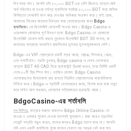
দিন সময় পান। আপনি যদি ৫০,০০০ BDT-এর বেশি জিতেন, তাহলে মোট
অর্থ পরিশোধ না হওয়া পর্যন্ত ক্যাসিনো সর্বোচ্চ ৫০,০০০ BDT করে মাসিক
কিস্তিতে পেআউট ভাগ করে দেওয়ার অধিকার সংরক্ষণ করে। যাই হোক,
আমাদের লিংকের মাধ্যমে নিবন্ধন করা খেলোয়াড়দের জন্য
Bdgo
ক্যাসিনো
র নো ডিপোজিট বোনাসটি পাওয়া যাবে। Bdgo Casino-র
ওয়েলকাম বোনাসের পূর্ণ বিবরণ হলো: Bdgo Casino-তে যেকোনো
ডিপোজিট বোনাস দাবি করতে ন্যূনতম ডিপোজিট BDT 30 লাগবে, যা
কানাডার অন্যান্য অনলাইন ক্যাসিনোর তুলনায় তুলনামূলকভাবে বেশি।
Bdgo-এর VIP প্রোগ্রামে চারটি স্তর আছে: ব্রোঞ্জ, সিলভার, গোল্ড,
এবং প্লাটিনাম। প্রতি বুধবার, Bdgo casino-র যেসব খেলোয়াড়
অন্তত BDT 40 CAD দিয়ে অ্যাকাউন্ট রিচার্জ করেন, তারা নির্দিষ্ট একটি
গেমে ৫০টি ফ্রি স্পিন পান। বর্তমান বোনাস: Bdgo Casino
খেলোয়াড়দের উত্তেজনা ধরে রাখতে নিয়মিত প্রোমোশনের ধারাবাহিকতা
নিশ্চিত করে। Bdgo-এ প্রতিটি খেলোয়াড়ের জন্য, বিশেষ করে যারা নতুন
করে সাইন আপ করছেন, বোনাসের সত্যিকারের ছড়াছড়ি আছে।
BdgoCasino-এর শর্তাবলি
সব মিলিয়ে,
যাত্রার শুরুতে থাকলেও Bdgo Online Casino-তে
যাওয়া ও একবার সুযোগ দেওয়া অবশ্যই মূল্যবান। যারা আরও প্রচলিত
পেমেন্ট পদ্ধতি পছন্দ করেন, তাদের জন্যও Bdgo হতাশ করে না। আপনি
যদি এমন একটি ক্যাসিনো খুঁজে থাকেন যেখানে বড় অঙ্কে বেট করা যায়