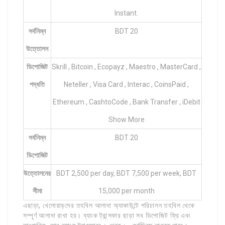
Instant.
সর্বনিম্ন
BDT 20
উত্তোলন
ডিপোজিট
Skrill , Bitcoin , Ecopayz , Maestro , MasterCard ,
পদ্ধতি
Neteller , Visa Card , Interac , CoinsPaid ,
Ethereum , CashtoCode , Bank Transfer , iDebit
Show More
সর্বনিম্ন
BDT 20
ডিপোজিট
উত্তোলনের
BDT 2,500 per day, BDT 7,500 per week, BDT
সীমা
15,000 per month
এছাড়া, খেলোয়াড়দের তহবিল আলাদা অ্যাকাউন্টে পরিচালন তহবিল থেকে
সম্পূর্ণ আলাদা রাখা হয়। ব্যাংক ট্রান্সফার ছাড়া সব ডিপোজিট ফ্রি এবং