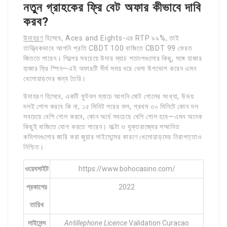
নতুন গ্রাহকের ফ্রি বেট অফার কীভাবে দাবি
করব?
উদাহরণ
হিসেবে, Aces and Eights-এর RTP ৯৯%, তাই
তাত্ত্বিকভাবে আপনি প্রতি CBDT 100 বাজিতে CBDT 99 ফেরত
জিততে পারেন। শিল্পের সবচেয়ে উদার ম্যাচ শতাংশগুলোর কিছু, সঙ্গে হাজার
হাজার ফ্রি স্পিন—এই অফারটি দীর্ঘ সময় ধরে খেলা উপভোগ করেন এমন
খেলোয়াড়দের জন্য তৈরি।
উদাহরণ হিসেবে, একটি ফুটবল ম্যাচে আপনি মোট গোলের সংখ্যা, উভয়
দলই গোল করবে কি না, ১৫ মিনিট পরের ফল, প্রথম ৩০ মিনিটে কোন দল
সবচেয়ে বেশি গোল করবে, কোন অর্ধে সবচেয়ে বেশি গোল হবে—এমন অনেক
কিছুই বাজিতে যোগ করতে পারেন। মাল্টা ও যুক্তরাজ্যের সম্মানিত
কমিশনগুলোর জারি করা জুয়ার লাইসেন্সের কারণে খেলোয়াড়দের নিরাপত্তাও
নিশ্চিত।
ওয়েবসাইট
https://www.bohocasino.com/
প্রকাশের
2022
তারিখ
লাইসেন্স
Antillephone Licence
Validation Curacao