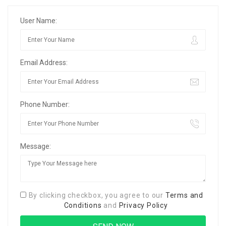
User Name:
Email Address:
Phone Number:
Message:
By clicking checkbox, you agree to our
Terms and
Conditions
and
Privacy Policy