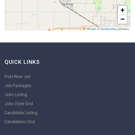
+
−
Leaflet
|
©
OpenStreetMap
contributors
QUICK LINKS
Post New Job
Job Packages
Jobs Listing
Jobs Style Grid
Candidate Listing
Candidates Grid