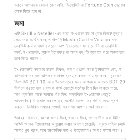
করতে আপনাকে কোনো কেনাকাটা, ডিপোজিট বা Fortune Coin প্রোমো
কোড দিতে হবে না।
জমা
এটি Skrill ও Neteller-এর মতো ই-ওয়ালেটের মাধ্যমে ফিয়াট মুদ্রার
লেনদেনও সমর্থন করে, পাশাপাশি MasterCard ও Visa-এর মতো
ক্রেডিট কার্ডও সমর্থন করে। আপনি যেকোনো সময় ডেবিট বা ক্রেডিট
কার্ড, ই-ওয়ালেট, ব্যাংক ট্রান্সফার বা অন্য পদ্ধতি ব্যবহার করে অনলাইনে
জমা দিতে পারেন।
ই-ওয়ালেটই সবচেয়ে ভালো বিকল্প, কারণ এগুলো সহজ ইন্টারফেস দেয়, যা
আপনাকে সরাসরি আপনার তহবিল ব্যবহার করতে সাহায্য করে। ন্যূনতম
ডিপোজিট BDT 10, আর উত্তোলনের জন্য আপনাকে অন্তত BDT 20
নির্বাচন করতে হবে। ব্যাংক কার্ড পেমেন্টে সর্বোচ্চ তিন দিন লাগতে পারে,
আর ক্রেডিট কার্ডে সর্বোচ্চ পাঁচ দিন; অন্যদিকে ই-ওয়ালেট পেমেন্ট
তাৎক্ষণিক। উত্তোলনের ক্ষেত্রে, আপনি যতক্ষণ সব শর্ত ও নিয়ম পূরণ
করবেন, নির্ধারিত সময়ের মধ্যেই সব সময় আপনার অর্থ পাবেন।
উদাহরণ হিসেবে, আমরা জমার সীমা, খরচের সীমা, সেশন সীমা এবং টাইম-
আউট ও স্ব-নিষেধাজ্ঞার অনুরোধ করার অপশন পেয়েছি। দ্রুত লাইভ চ্যাট
আমার খুব পছন্দ, আর তাৎক্ষণিক জমা ও উত্তোলনও আমার ভালো লাগে।