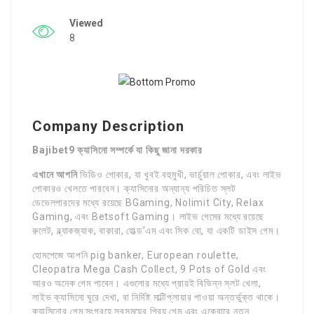
Viewed
8
Company Description
Bajibet9 ক্যাসিনো সম্পর্কে যা কিছু জানা দরকার
এখানে আপনি
ভিডিও পোকার, যা খুবই বহুমুখী, ভার্চুয়াল পোকার, এবং লাইভ
পোকারও খেলতে পারবেন। ক্যাসিনোর অন্যান্য পরিচিত স্লট
ডেভেলপারদের মধ্যে রয়েছে BGaming, Nolimit City, Relax
Gaming, এবং Betsoft Gaming। লাইভ গেমের মধ্যে রয়েছে
রুলেট, ব্ল্যাকজ্যাক, বাকারা, হোল্ড’এম এবং সিক বো, যা একটি ডাইস গেম।
হোমপেজে আপনি pig banker, European roulette,
Cleopatra Mega Cash Collect, 9 Pots of Gold এবং
আরও অনেক গেম পাবেন। এগুলোর মধ্যে প্রায়ই বিভিন্ন স্লট খেলা,
লাইভ ক্যাসিনো ঘুরে দেখা, বা নির্দিষ্ট মাল্টিপ্লায়ার পাওয়া অন্তর্ভুক্ত থাকে।
ক্যাসিনোর গেম সংগ্রহে সবসময়ের প্রিয় গেম এবং একেবারে নতুন