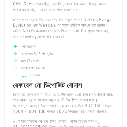
Chilli Reels মজার ছিল, তাই কিছু ভালো দিক আছে, কিন্তু তাদের
আরও দ্রুত সাড়া দেওয়ার ওপর কাজ করতে হবে।
গেমস লবির প্রোভাইডার ড্রপ-ডাউন মেনুতে আপনি NetEnt, Ezugi,
Evolution এবং Wazdan-এর মতো পরিচিত নাম দেখতে পাবেন।
লাইভ ডিলার শিরোনামগুলো ছাড়া বেশিরভাগ গেমই বিনা মূল্যে খেলা যায়,
কারণ সেগুলো শুধু আসল টাকার জন্য।
স্পষ্ট শর্তাবলি
রোমাঞ্চকর
VIP প্রোগ্রাম
আকর্ষণীয় ধারণা
চমৎকার
গ্রাহকসেবা
লেনদেন
দ্রুত
রেফারেল নো ডিপোজিট বোনাস
ডিপোজিট বোনাস দাবি করার ২৪ ঘণ্টার মধ্যে ৫০টি ফ্রি স্পিন পাওয়া যাবে,
আর আরও ২৪ ঘণ্টা পরে আরও ৫০টি ফ্রি স্পিন পাওয়া যাবে।
খেলোয়াড়রা এক্সক্লুসিভ ওয়েলকাম বোনাস বেছে নিয়ে BDT 150 পর্যন্ত
150% বা BDT 100 পর্যন্ত 100% নিয়মিত অফার নিতে পারেন।
৫০টি ফ্রি স্পিনের নো-ডিপোজিট বোনাস—সাইন আপের সময় শুধু