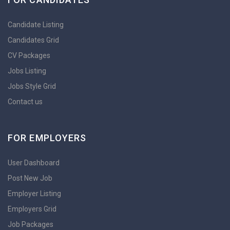
Candidate Listing
Candidates Grid
CV Packages
Jobs Listing
Jobs Style Grid
Contact us
FOR EMPLOYERS
User Dashboard
Post New Job
Employer Listing
Employers Grid
Job Packages