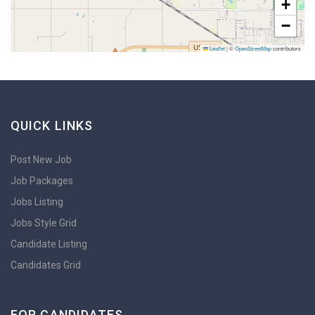
+
−
Leaflet
|
©
OpenStreetMap
contributors
QUICK LINKS
Post New Job
Job Packages
Jobs Listing
Jobs Style Grid
Candidate Listing
Candidates Grid
FOR CANDIDATES