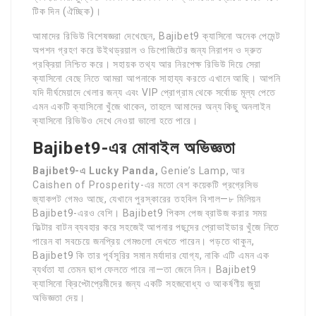
টিক দিন (ঐচ্ছিক)।
আমাদের রিভিউ বিশেষজ্ঞরা দেখেছেন, Bajibet9 ক্যাসিনো অনেক পেমেন্ট
অপশন গ্রহণ করে উইথড্রয়াল ও ডিপোজিটের জন্য নিরাপদ ও দ্রুত
প্রক্রিয়া নিশ্চিত করে। সহায়ক তথ্য আর নিরপেক্ষ রিভিউ দিয়ে সেরা
ক্যাসিনো বেছে নিতে আমরা আপনাকে সাহায্য করতে এখানে আছি। আপনি
যদি দীর্ঘমেয়াদে খেলার জন্য এবং VIP প্রোগ্রাম থেকে সর্বোচ্চ মূল্য পেতে
এমন একটি ক্যাসিনো খুঁজে থাকেন, তাহলে আমাদের অন্য কিছু অনলাইন
ক্যাসিনো রিভিউও দেখে নেওয়া ভালো হতে পারে।
Bajibet9-এর মোবাইল অভিজ্ঞতা
Bajibet9-এ Lucky Panda,
Genie’s Lamp, আর
Caishen of Prosperity-এর মতো বেশ কয়েকটি প্রগ্রেসিভ
জ্যাকপট গেমও আছে, যেখানে পুরস্কারের তহবিল বিশাল—৮ মিলিয়ন
Bajibet9-এরও বেশি। Bajibet9 পিকস পেজ ব্রাউজ করার সময়
ফিল্টার বাটন ব্যবহার করে সহজেই আপনার পছন্দের প্রোভাইডার খুঁজে নিতে
পারেন বা সবচেয়ে জনপ্রিয় গেমগুলো দেখতে পারেন। পড়তে থাকুন,
Bajibet9 কি তার পূর্বসূরির সমান মর্যাদার যোগ্য, নাকি এটি এমন এক
ব্যর্থতা যা তেমন ছাপ ফেলতে পারে না—তা জেনে নিন। Bajibet9
ক্যাসিনো ক্রিপ্টোপ্রেমীদের জন্য একটি সহজবোধ্য ও আকর্ষণীয় জুয়া
অভিজ্ঞতা দেয়।