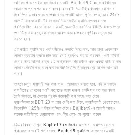
বেশিরভাগ অনলাইন ক্যাসিনোর মতোই, Bajibet9 Casino বিভিন্ন
বোনাস ও প্রমোশন অফার করে। কয়েকটি মিড-উইক রিলোড বোনাস বা
ফ্রি স্পিন অফার থাকলে প্রোমোশন পেজটি আরও পূর্ণতা পেত, আর 24/7
সাপোর্ট থাকলে এটি শীর্ষ বাংলাদেশি অনলাইন ক্যাসিনোগুলোর সঙ্গে
প্রতিযোগিতা করতে পারত। একটি অনলাইন ক্যাসিনো রিভিউ করতে গেলে
গেম দিয়ে শুরু করে, বোনাসসহ আরও অনেক গুরুত্বপূর্ণ বিষয় মূল্যায়ন
করতে হয়।
এই পর্যায়ে ক্যাসিনোর শর্তাবলীতেও সম্মতি দিতে হবে, আর যারা ওয়েলকাম
বোনাস ব্যবহার করতে চান তারা সেটি গ্রহণও করতে পারবেন। এই রিভিউ
লেখার সময় আমরা মাত্র ২টি সাপ্তাহিক প্রোমোশন এবং একটি হাই রোলার
বোনাস পেয়েছিলাম, তবে ক্যাসিনোটি নিয়মিতই তাদের প্রোমোশন আপডেট
করে।
তাহলে চলুন, সরাসরি শুরু করা যাক। আমাদের বলতে হবে, এই অনলাইন
ক্যাসিনোর পেছনের দলটি নতুনদের জন্য দারুণ একটি স্বাগত প্রণোদনা
তৈরি করেছে, যা ভেতরে প্রথম কয়েকটি ধাপ সহজ করে দেবে।
প্রাথমিকভাবে BDT 20 বা তার বেশি জমা দিলে, ক্যাসিনোটি খেলোয়াড়ের
ডিপোজিট 125% পর্যন্ত বাড়িয়ে দেবে। Bajibet9-এ আপনি আরও
অনেক অতিরিক্ত প্রোমোশন এবং ফ্রি প্লে-এর সুযোগ পাবেন।
নিচের
বিবরণ দেখুন:
Bajibet9 ক্যাসিনো
র অসাধারণ স্বাগত বোনাস
প্যাকেজে কয়েকটি শর্ত রয়েছে:
Bajibet9 ক্যাসিনো
৫ স্তরের
একটি