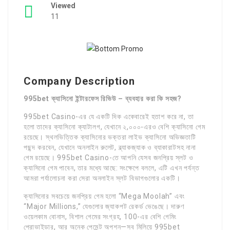
Viewed
11
Company Description
995bet ক্যাসিনো ইন্টারফেস রিভিউ – ব্যবহার করা কি সহজ?
995bet Casino-এর যে একটি দিক একেবারেই হতাশ করে না, তা
হলো তাদের ক্যাসিনো ক্যাটালগ, যেখানে ২,০০০-এরও বেশি ক্যাসিনো গেম
রয়েছে। স্থলভিত্তিক ক্যাসিনোর ভক্তরা লাইভ ক্যাসিনো অভিজ্ঞতাটি
পছন্দ করবেন, যেখানে অনলাইন রুলেট, ব্ল্যাকজ্যাক ও ব্যাকারাটসহ নানা
গেম রয়েছে। 995bet Casino-তে আপনি যেসব জনপ্রিয় স্লট ও
ক্যাসিনো গেম পাবেন, তার মধ্যে আছে: সংক্ষেপে বললে, এটি এখন পর্যন্ত
আমরা পর্যালোচনা করা সেরা অনলাইন স্লট বিভাগগুলোর একটি।
ক্যাসিনোর সবচেয়ে জনপ্রিয় গেম হলো “Mega Moolah” এবং
“Major Millions,” যেগুলোর জ্যাকপট রেকর্ড ভেঙেছে। দারুণ
ওয়েলকাম বোনাস, বিশাল গেমের সংগ্রহ, 100-এর বেশি গেমিং
প্রোভাইডার, আর অনেক পেমেন্ট অপশন—সব মিলিয়ে 995bet