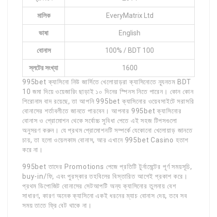
মালিক
EveryMatrix Ltd
ভাষা
English
বোনাস
100% / BDT 100
স্লটের সংখ্যা
1600
995bet ক্যাসিনো নিউ জার্সিতে খেলোয়াড়রা ক্যাসিনোতে ন্যূনতম BDT
10 জমা দিয়ে ওয়েজারিং ছাড়াই ১০ দিনের স্পিনস নিতে পারেন। কোন কোন
শিরোনাম বাদ রয়েছে, তা আপনি 995bet ক্যাসিনোর ওয়েবসাইটে সরাসরি
বোনাসের শর্তাবলীতে জানতে পারবেন। আপনার 995bet ক্যাসিনোর
বোনাস ও প্রোমোশন থেকে সর্বোচ্চ সুবিধা পেতে এই সহজ টিপসগুলো
অনুসরণ করুন। যে প্রথম প্রোমোশনটি সম্পর্কে যেকোনো খেলোয়াড় জানতে
চায়, তা হলো ওয়েলকাম বোনাস, আর এখানে 995bet Casino হতাশ
করে না।
995bet তাদের Promotions পেজে প্রতিটি টুর্নামেন্টের পূর্ণ সময়সূচি,
buy-in/ফি, এবং পুরস্কার তহবিলের বিস্তারিত আগেই প্রকাশ করে।
প্রথম ডিপোজিট বোনাসের সেটআপটি অন্য ক্যাসিনোর তুলনায় বেশ
সাধারণ, কারণ অনেক ক্যাসিনো একই ধরনের ম্যাচ বোনাস দেয়, তবে সব
সময় তাতে ফ্রি বেট থাকে না।