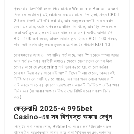
প্রথমবার ডিপোজিট করতে গিয়ে আমাকে Welcome Bonus-এ অংশ
নিতে বলা হয়েছিল। এই বোনাসের সবচেয়ে ভালো দিক হলো, মাত্র CBDT
20 জমা দিলেই এটি দাবি করা যায়, আর সমমূল্যের একটি বোনাস বরাদ্দ
হবে। এর মানে, জমার ওপর ৪০x বাজির শর্ত থাকে, আর ফ্রি স্পিন থেকে
জেতা অর্থ তুলতে হলে সেটি ৩৫x বাজি ধরতে হবে। অর্থাৎ, আপনি যদি
BDT 100 জমা করেন, তাহলে বোনাস ফান্ড হিসেবে BDT 100 পাবেন,
কারণ এই অফার চালু করতে ন্যূনতম ডিপোজিটের পরিমাণ BDT 10।
বোনাসগুলোর জন্য ৫০ গুণ বাজির শর্ত আছে, আর স্পিন থেকে পাওয়া জয়ের
জন্য শর্ত ৪০ গুণ। প্রতিটি অফারের ক্ষেত্রে খেলোয়াড়ের বোনাস টাকা
তোলার আগে যে wagering শর্ত পূরণ করতে হয়, তা বেশ কঠোর।
বোনাস সক্রিয় করার আগে যদি আপনি নিজের টাকায় খেলেন, তাহলে ওই
নির্দিষ্ট জমার বোনাসটি হারাতে পারেন, তবে পরে অন্য কোনো জমায় সেটি
দাবি করতে পারবেন। ন্যূনতম গ্রহণযোগ্য অঙ্কটি নির্বাচিত পদ্ধতির ওপর
নির্ভর করে (যা আবার আপনার নিজ দেশের বিধিবিধানের ওপরও নির্ভর
করে)।
ফেব্রুয়ারি 2025-এ 995bet
Casino-এর সব বিশ্বস্ত অফার দেখুন
পেমেন্টের কথা বলতে গেলে, 995bet-এ আমার জমা/উত্তোলন ছিল
ঝামেলাহীন, আংশিকভাবে আমার হাতে থাকা বিভিন্ন ব্যাংকিং অপশনের