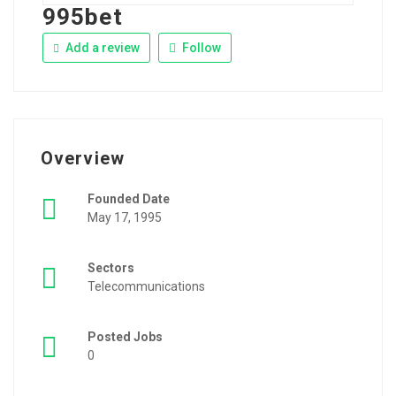
995bet
Add a review
Follow
Overview
Founded Date
May 17, 1995
Sectors
Telecommunications
Posted Jobs
0