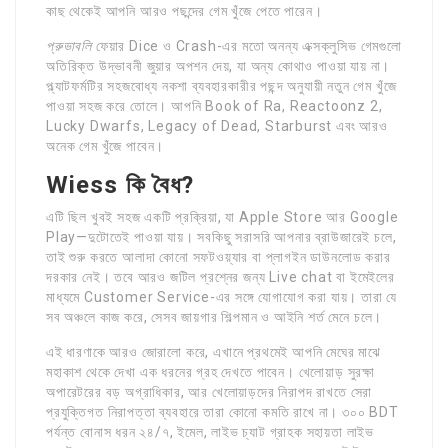
কাছ থেকেই আপনি আরও পছন্দের গেম খুঁজে পেতে পারেন।
প্রুভাবলি
ফেয়ার Dice ও Crash-এর মতো অনন্য এক্সক্লুসিভ গেমগুলো
অতিরিক্ত উদ্ভাবনী জুয়ার অপশন দেয়, যা অন্য কোথাও পাওয়া যায় না।
প্ল্যাটফর্মটির সহজবোধ্য নকশা ব্যবহারকারীর পছন্দ অনুযায়ী নতুন গেম খুঁজে
পাওয়া সহজ করে তোলে। আপনি Book of Ra, Reactoonz 2,
Lucky Dwarfs, Legacy of Dead, Starburst এবং আরও
অনেক গেম খুঁজে পাবেন।
Wiess কি বৈধ?
এটি ছিল খুবই সহজ একটি প্রক্রিয়া, যা Apple Store আর Google
Play—দুটোতেই পাওয়া যায়। সবকিছু সরাসরি আপনার ব্রাউজারেই চলে,
তাই শুরু করতে আলাদা কোনো সফটওয়্যার বা প্লাগইন ডাউনলোড করার
দরকার নেই। তবে আরও জটিল প্রশ্নের জন্য Live chat বা ইমেইলের
মাধ্যমে Customer Service-এর সঙ্গে যোগাযোগ করা যায়। তারা যে
সব অঞ্চলে কাজ করে, সেসব জায়গার শিল্পমান ও আইনি শর্ত মেনে চলে।
এই ধারণাকে আরও জোরালো করে, এখানে প্রথমেই আপনি মেঘের মাঝে
মহাকাশ থেকে দেখা এক ধরনের গ্রহ দেখতে পাবেন। খেলোয়াড় সুরক্ষা
অপারেটরের বড় অগ্রাধিকার, আর খেলোয়াড়দের নিরাপদ রাখতে সেরা
প্রযুক্তিগত নিরাপত্তা ব্যবহারে তারা কোনো কমতি রাখে না। ৩০০ BDT
পর্যন্ত বোনাস ধরন ২৪/৭, ইমেল, লাইভ চ্যাট গ্রাহক সহায়তা লাইভ