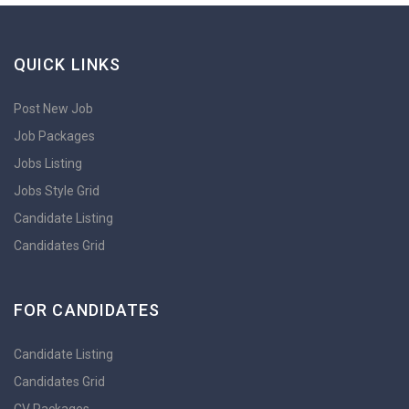
QUICK LINKS
Post New Job
Job Packages
Jobs Listing
Jobs Style Grid
Candidate Listing
Candidates Grid
FOR CANDIDATES
Candidate Listing
Candidates Grid