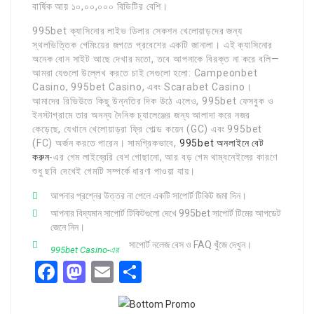
বার্ষিক আয় ১০,০০,০০০ বিডিটির বেশি।
995bet ক্যাসিনোর লাইভ ডিলার সেকশন খেলোয়াড়দের জন্য
স্থলভিত্তিক গেমিংয়ের জগতে প্রবেশের একটি জানালা। এই ক্যাসিনোর
অনেক বোন সাইট আছে দেখার মতো, তবে আপনাকে বিরক্ত না করে বলি—
আমরা যেগুলো উল্লেখ করতে চাই সেগুলো হলো: Campeonbet
Casino, 995bet Casino, এবং Scarabet Casino।
আমাদের রিভিউতে কিছু উন্নতির দিক উঠে এলেও, 995bet ফেসবুক ও
ইনস্টাগ্রামে তার অনন্য দৈনিক চ্যালেঞ্জের জন্য আলাদা করে নজর
কেড়েছে, যেখানে খেলোয়াড়রা ফ্রি গোল্ড কয়েন (GC) এবং 995bet
(FC) অর্জন করতে পারেন। সামগ্রিকভাবে,
995bet অনলাইনে বেট
করুন
-এর গেম লাইব্রেরি বেশ গোছানো, আর বড় গেম থাম্বনেইলের কারণে
শুধু ছবি দেখেই গেমটি সম্পর্কে ধারণা পাওয়া যায়।
আপনার প্রশ্নের উত্তর না পেলে একটি সাপোর্ট টিকিট জমা দিন।
আপনার বিদ্যমান সাপোর্ট টিকিটগুলো দেখে 995bet সাপোর্ট টিমের আপডেট
জেনে নিন।
সাপোর্ট নলেজ বেস ও FAQ খুঁজে দেখুন।
995bet Casino-এর
Facebook
Mastodon
Email
Share