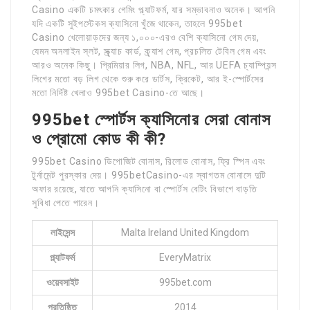
Casino একটি চমৎকার গেমিং প্ল্যাটফর্ম, যার সম্ভাবনাও অনেক। আপনি
যদি একটি সুইপস্টেকস ক্যাসিনো খুঁজে থাকেন, তাহলে 995bet
Casino খেলোয়াড়দের জন্য ১,০০০-এরও বেশি ক্যাসিনো গেম দেয়,
যেমন অনলাইন স্লট, স্ক্র্যাচ কার্ড, ক্র্যাশ গেম, প্রচলিত টেবিল গেম এবং
আরও অনেক কিছু। প্রিমিয়ার লিগ, NBA, NFL, আর UEFA চ্যাম্পিয়ন্স
লিগের মতো বড় লিগ থেকে শুরু করে ডার্টস, ক্রিকেট, আর ই-স্পোর্টসের
মতো নির্দিষ্ট খেলাও 995bet Casino-তে আছে।
995bet স্পোর্টস ক্যাসিনোর সেরা বোনাস
ও প্রোমো কোড কী কী?
995bet Casino ডিপোজিট বোনাস, রিলোড বোনাস, ফ্রি স্পিন এবং
টুর্নামেন্ট পুরস্কার দেয়। 995betCasino-এর স্বাগতম বোনাসে দুটি
অফার রয়েছে, যাতে আপনি ক্যাসিনো বা স্পোর্টস বেটিং বিভাগে বাড়তি
সুবিধা পেতে পারেন।
লাইসেন্স
Malta Ireland United Kingdom
প্ল্যাটফর্ম
EveryMatrix
ওয়েবসাইট
995bet.com
প্রতিষ্ঠিত
2014