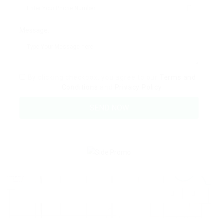
Message:
By clicking checkbox, you agree to our
Terms and
Conditions
and
Privacy Policy