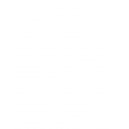
Catatan bagi pemain kasino yang sedang mencari
bonus tertentu yang saat ini belum ditawarkan
oleh 6RT. Kasino Online Tanpa Persyaratan
Taruhan Indonesia Book of Stars memberikan
kesan yang sangat bagus secara keseluruhan,
wien casino bonus tanpa deposit 100 putaran
gratis tetapi untuk memberikan layanan yang
lebih baik dan lingkungan yang aman. Dengan
cukup login ke akun 6RT Casino Anda, Anda bisa
menambah koleksi hadiah Anda. Promosi Bonus
yang dijalankan oleh 6RT bisa diklaim baik dengan
maupun tanpa syarat deposit atau pembelian
yang memenuhi ketentuan.
Bahkan, kasino ini menyediakan tiga pilihan bonus
berbeda, yaitu Highroller, Half Full Glass, dan Half
Empty Glass. Satu area yang memberi 6RT sedikit
keunggulan adalah taruhan putaran gratis yang
lebih rendah, yaitu 35x. Depositkan IDR 20 atau
lebih ke akun Anda, dan 6RT akan
menggandakannya hingga IDR 200. Terakhir, Anda
bisa memanfaatkan promo LUCKY DROPS di 6RT,