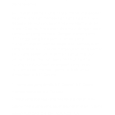
portofolionya.
6RT bukan kasino kripto, tetapi menerima deposit
dalam kripto dan mencairkan dana dalam kripto.
Sebagai permulaan, saat Anda mendaftar di 6RT
Bitcoin Casino, Anda akan disambut dengan paket
sambutan yang menarik. Dengan pilihan game
RTP tinggi yang beragam, promosi yang
menguntungkan, dan berbagai opsi pembayaran
yang praktis, 6RT Casino menjanjikan pengalaman
seru yang cocok untuk pemain santai maupun
pemain besar. Namun, saya terkejut karena
kurangnya dukungan pelanggan yang layak,
terutama saat mencari game terbaik untuk
dimainkan di 6RT Casino.
Lisensi apa yang dimiliki 6RT Casino? 6RT Casino
memiliki lisensi berikut: Curacao.
Mata uang apa saja yang bisa saya gunakan di 6RT
Casino? Mata uang yang dapat digunakan di 6RT Casino
adalah AUD, CAD, CHF, IDR , NOK, NZD, PLN.