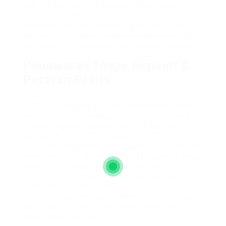
oleh Curacao Gaming Authority. Kami tidak
menemukan informasi tentang batas minimum
deposit di kasino ini. Kasino online baru ini tahu
apa yang dibutuhkan untuk menarik pemain di
dunia saat ini, dan mereka siap memberikannya.
Penawaran Tanpa Deposit &
Putaran Gratis
Penawaran Deposit Pertama: bonus 100% hingga
IDR 150 + 150 Putaran Gratis Penawaran Deposit
Kedua: bonus 55% hingga IDR 150 + 100 Putaran
Gratis Penawaran Deposit Ketiga: bonus 55%
hingga IDR 150 + 100 Putaran Gratis Tentang
Bonus Ini Jenis Pemain Min. Namun, perlu diingat
bahwa Anda harus mempertaruhkan jumlah yang
Anda terima sebanyak 15 kali sebelum bisa
menarik kemenangan apa pun darinya. Jika
putaran Bonus Jackpot terpicu, akan muncul kisi
koin, dan tugas Anda adalah mengekliknya dalam
urutan apa pun untuk membuka simbol Mini,
Minor, Major, atau Maxi.