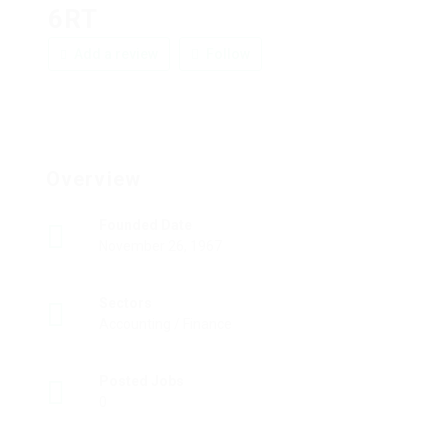
6RT
Add a review
Follow
Overview
Founded Date
November 26, 1967
Sectors
Accounting / Finance
Posted Jobs
0