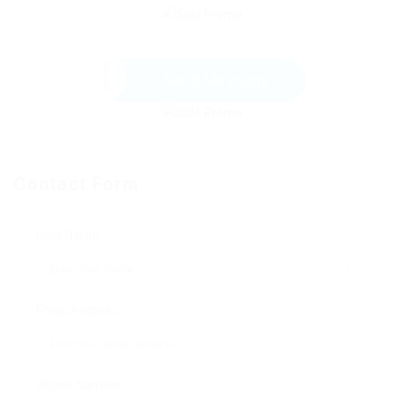
Send Message
Contact Form
User Name:
Email Address:
Phone Number: