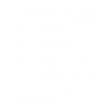
Proses verifikasi: verifikasi
pengguna merupakan
bagian dari proses pendaftaran, yang menambah
perlindungan ekstra. Kontak pertama saya adalah
fitur live chat 24/7, yang menurut saya sangat
membantu. Ulasan pengguna di App Store dan
Google Play menunjukkan banyak hal, dengan
rating lebih dari 4 bintang.
Di bagian footer situs, ada bagian Dukungan
Pemain tempat Anda akan menemukan bagian
FAQ. Yang paling mengesankan dalam ulasan Tsar
ini adalah metode pembayaran yang didukung.
Situs web ini sangat responsif di perangkat
seluler dan memiliki desain modern dengan
tampilan yang jelas. Aplikasi ini saat ini hanya
tersedia untuk perangkat Android, dan semoga
versi iOS akan segera hadir dalam waktu dekat.
waktu penarikan kemenangan yang singkat;
variasi metode pembayaran;
pemeriksaan pemain yang teliti, tetapi tetap cepat.