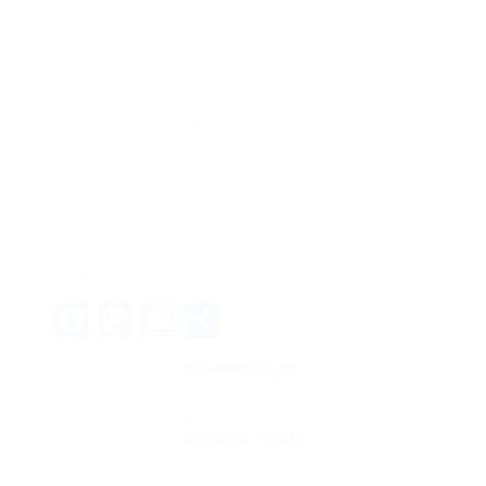
kura-kura, kuil, samurai, naga emas, dan tentu
saja Dewi Jepang yang mengiringi kemenangan
potensial Anda. Variasi slot sering menjadi
kekhawatiran umum di kalangan pemain saat
mereka mencari Kasino Baru, tetapi itu jelas
bukan masalah jika Anda bermain di 6RTCasino.
Menampilkan game dari penyedia ternama seperti
Evolution dan Pragmatic, serta penawaran dari
pengembang yang kurang dikenal namun sama
mengesankannya seperti 7Mojos dan Ezugi, live
casino di 6RT menjanjikan hiburan tanpa akhir dan
kesempatan berinteraksi dengan dealer
profesional secara langsung.
Facebook
Mastodon
Email
Share