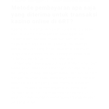
layanan pelanggan 24/7 dalam beberapa bahasa;
Metode pembayaran apa saja
yang diterima untuk transaksi
kasino online di 6RT?
Kasino ini terdaftar di bawah yurisdiksi Curacao
dan terutama menargetkan pelanggan dari
Oseania dan Kanada, meskipun pemain dari
negara lain juga bisa bergabung. Hal baiknya,
setiap deposit yang Anda lakukan di kasino ini
langsung diproses melalui sebagian besar opsi
tersebut, dan situs ini juga tidak akan
mengenakan biaya apa pun saat Anda menambah
saldo akun. Meskipun ketentuan ini tidak terlalu
berpengaruh bagi sebagian besar pemain, pemain
dengan taruhan besar sebaiknya memperhatikan
kasino kripto lain yang tidak memiliki batasan
seperti ini pada kemenangan atau penarikan.
Dengan berat hati kami sampaikan bahwa untuk
saat ini tidak mungkin menetapkan batas deposit
personal di 6RT.