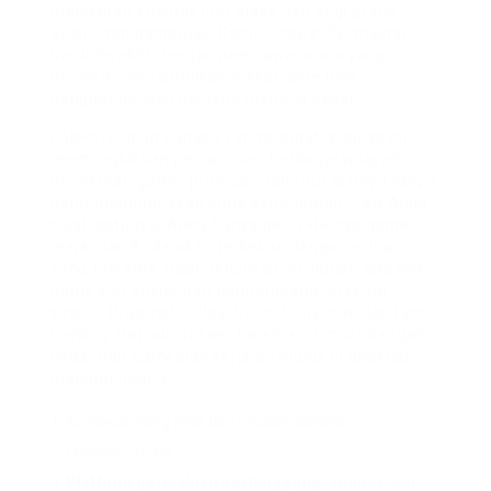
menikmati kualitas luar biasa dari segi grafis,
audio, dan gameplay. Game Shows: Permainan
live interaktif dengan pembawa acara yang
menarik, menampilkan mekanisme unik,
pengganda, dan peluang menang besar.
Koleksi pilihan bahasa yang sangat lengkap ini
memungkinkan pemain dari berbagai wilayah
menikmati game, promosi, dan fitur lainnya tanpa
perlu menggunakan situs penerjemah. Jika Anda
salah satunya, Anda hanya perlu klik tab game
meja, dan Anda akan terkesan dengan pilihan
yang tersedia. Saat penulisan ini dibuat, ada 8843
game slot online dari pengembang terkenal
seperti Pragmatic Play, Nolimit City, dan Big Time
Gaming. Dari sisi teknis, halaman dimuat dengan
cepat dan gameplay berjalan mulus di desktop
maupun mobile.
Kebijakan yang jelas dan mudah diakses
Enkripsi 256-bit
Platform permainan bertanggung
jawab sendiri