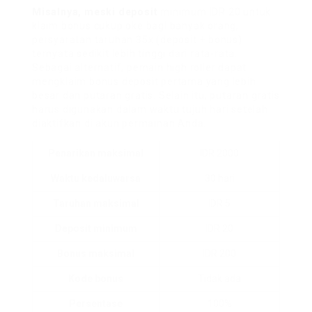
Misalnya, meski deposit
minimum IDR 20 untuk
klaim bonus cukup oke bagi banyak orang,
persyaratan taruhan 35x (deposit + bonus)
ternyata sedikit lebih tinggi dari rata-rata.
Sebagai alternatif, pemain high roller dapat
mengklaim bonus deposit pertama yang lebih
besar dan putaran gratis. Selain itu, putaran gratis
harus digunakan dalam waktu tujuh hari setelah
diaktifkan di akun permainan Anda.
Penarikan maksimal
IDR 2000
Waktu kedaluwarsa
30 hari
Taruhan maksimal
IDR 5
Deposit minimum
IDR 20
Bonus maksimal
IDR 200
Kode bonus
Tidak ada
Persentase
100%