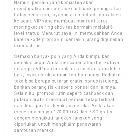
Namun, pemain yang konsisten akan
mendapatkan persentase cashback, peningkatan
batas penarikan, layanan akun pribadi, dan akses
ke acara VIP yang membuat manfaat terus
meningkat seiring aktivitas bermain melalui 6
level status. Menurut saya, ini memudahkan Anda,
karena kode promo kini semakin jarang digunakan
di industri ini.
Semakin banyak poin yang Anda kumpulkan,
semakin cepat Anda mencapai tahap berikutnya
di tangga VIP dan berhak atas insentif yang lebih
baik, layak untuk pemain taruhan tinggi. Hadiah di
toko bisa berupa putaran gratis, bonus isi ulang,
bahkan barang fisik seperti ponsel dan lainnya.
Selain itu, promosi rutin seperti cashback dan
putaran gratis membuat pemain tetap terlibat
dan dihargai atas loyalitas mereka. Anda akan
menerima hingga 170.000 GC dan 7 SC gratis
dengan mengikuti langkah-langkah yang
diperlukan untuk mengklaim penawaran
sambutan mereka.