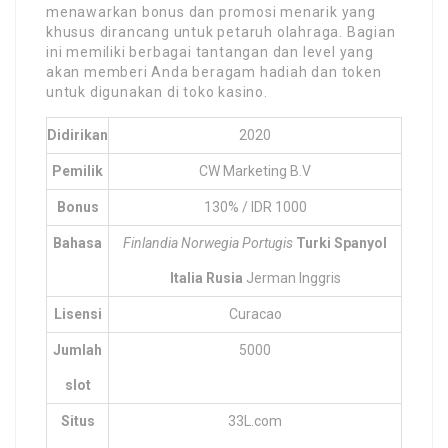
menawarkan bonus dan promosi menarik yang
khusus dirancang untuk petaruh olahraga. Bagian
ini memiliki berbagai tantangan dan level yang
akan memberi Anda beragam hadiah dan token
untuk digunakan di toko kasino.
Didirikan
2020
Pemilik
CW Marketing B.V
Bonus
130% / IDR 1000
Bahasa
Finlandia Norwegia Portugis
Turki Spanyol
Italia Rusia
Jerman Inggris
Lisensi
Curacao
Jumlah
5000
slot
Situs
33L.com