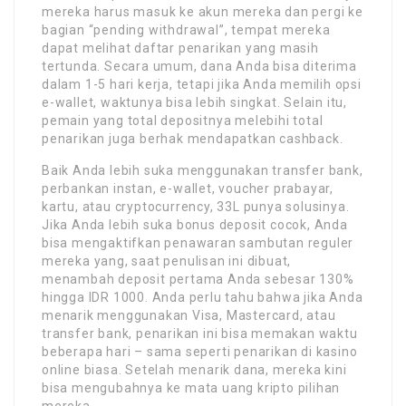
mereka harus masuk ke akun mereka dan pergi ke
bagian “pending withdrawal”, tempat mereka
dapat melihat daftar penarikan yang masih
tertunda. Secara umum, dana Anda bisa diterima
dalam 1-5 hari kerja, tetapi jika Anda memilih opsi
e-wallet, waktunya bisa lebih singkat. Selain itu,
pemain yang total depositnya melebihi total
penarikan juga berhak mendapatkan cashback.
Baik Anda lebih suka menggunakan transfer bank,
perbankan instan, e-wallet, voucher prabayar,
kartu, atau cryptocurrency, 33L punya solusinya.
Jika Anda lebih suka bonus deposit cocok, Anda
bisa mengaktifkan penawaran sambutan reguler
mereka yang, saat penulisan ini dibuat,
menambah deposit pertama Anda sebesar 130%
hingga IDR 1000. Anda perlu tahu bahwa jika Anda
menarik menggunakan Visa, Mastercard, atau
transfer bank, penarikan ini bisa memakan waktu
beberapa hari – sama seperti penarikan di kasino
online biasa. Setelah menarik dana, mereka kini
bisa mengubahnya ke mata uang kripto pilihan