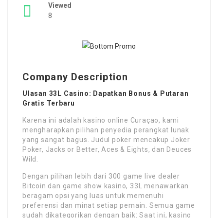
Viewed
8
Company Description
Ulasan 33L Casino: Dapatkan Bonus & Putaran
Gratis Terbaru
Karena ini adalah kasino online Curaçao, kami
mengharapkan pilihan penyedia perangkat lunak
yang sangat bagus. Judul poker mencakup Joker
Poker, Jacks or Better, Aces & Eights, dan Deuces
Wild.
Dengan pilihan lebih dari 300 game live dealer
Bitcoin dan game show kasino, 33L menawarkan
beragam opsi yang luas untuk memenuhi
preferensi dan minat setiap pemain. Semua game
sudah dikategorikan dengan baik: Saat ini, kasino