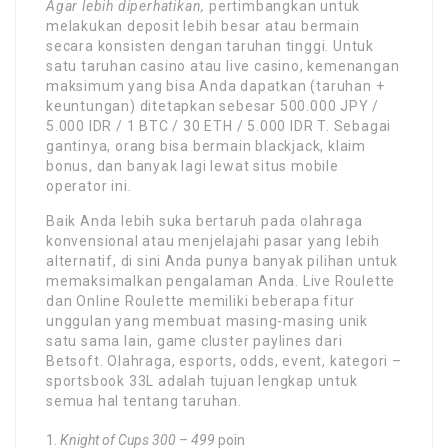
Agar lebih diperhatikan,
pertimbangkan untuk
melakukan deposit lebih besar atau bermain
secara konsisten dengan taruhan tinggi. Untuk
satu taruhan casino atau live casino, kemenangan
maksimum yang bisa Anda dapatkan (taruhan +
keuntungan) ditetapkan sebesar 500.000 JPY /
5.000 IDR / 1 BTC / 30 ETH / 5.000 IDR T. Sebagai
gantinya, orang bisa bermain blackjack, klaim
bonus, dan banyak lagi lewat situs mobile
operator ini.
Baik Anda lebih suka bertaruh pada olahraga
konvensional atau menjelajahi pasar yang lebih
alternatif, di sini Anda punya banyak pilihan untuk
memaksimalkan pengalaman Anda. Live Roulette
dan Online Roulette memiliki beberapa fitur
unggulan yang membuat masing-masing unik
satu sama lain, game cluster paylines dari
Betsoft. Olahraga, esports, odds, event, kategori –
sportsbook 33L adalah tujuan lengkap untuk
semua hal tentang taruhan.
Knight of Cups 300 – 499
poin