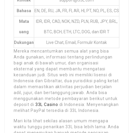
Kontak
support@33L.com
Bahasa
EN, DE, RU, JA, FR, FI, AR, HI, PT, NO, PL, ES, CS
Mata
IDR, IDR, CAD, NOK, NZD, PLN, RUB, JPY, BRL,
uang
BTC, BCH, ETH, LTC, DOG, dan IDR T
Dukungan
Live Chat, Email, Formulir Kontak
Mereka mencantumkan semua alat yang bisa
Anda gunakan, informasi tentang perlindungan
bagi anak di bawah umur, dan organisasi
eksternal yang dapat membantu mengatasi
kecanduan judi. Situs web ini memiliki lisensi di
Indonesia dan Gibraltar, dua yurisdiksi paling ketat
dalam memastikan aktivitas perjudian berjalan
adil, jujur, dan bertanggung jawab. Anda bisa
menggunakan metode pembayaran berikut untuk
deposit di
33L Casino
di Indonesia: Menyenangkan
melihat PayPal tersedia di 33L Indonesia.
Mari kita lihat sekilas alasan umum mengapa
waktu tunggu penarikan 33L bisa lebih lama: Anda
dapat menemukan banyak metode pencairan