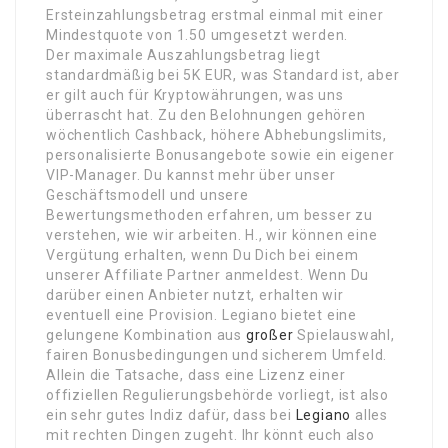
Ersteinzahlungsbetrag erstmal einmal mit einer
Mindestquote von 1.50 umgesetzt werden.
Der maximale Auszahlungsbetrag liegt
standardmäßig bei 5K EUR, was Standard ist, aber
er gilt auch für Kryptowährungen, was uns
überrascht hat. Zu den Belohnungen gehören
wöchentlich Cashback, höhere Abhebungslimits,
personalisierte Bonusangebote sowie ein eigener
VIP-Manager. Du kannst mehr über unser
Geschäftsmodell und unsere
Bewertungsmethoden erfahren, um besser zu
verstehen, wie wir arbeiten. H., wir können eine
Vergütung erhalten, wenn Du Dich bei einem
unserer Affiliate Partner anmeldest. Wenn Du
darüber einen Anbieter nutzt, erhalten wir
eventuell eine Provision. Legiano bietet eine
gelungene Kombination aus
großer
Spielauswahl,
fairen Bonusbedingungen und sicherem Umfeld.
Allein die Tatsache, dass eine Lizenz einer
offiziellen Regulierungsbehörde vorliegt, ist also
ein sehr gutes Indiz dafür, dass bei
Legiano
alles
mit rechten Dingen zugeht. Ihr könnt euch also