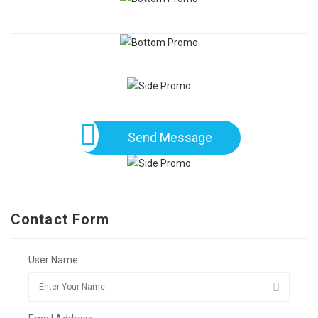
Send Message
Contact Form
User Name: