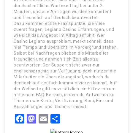
durchschnittliche Wartezeit lag bei unter 2
Minuten, und alle Anfragen wurden kompetent
und freundlich auf Deutsch beantwortet.
Dazu kommen echte Praxispunkte, die viele
zuerst fragen, Legiano Casino Erfahrungen, und
wie sich das Angebot im Alltag anfühlt. Wer
Casino Legiano ausprobiert, merkt schnell, dass
hier Tempo und Übersicht im Vordergrund stehen.
Selbst bei Nachfragen blieben die Mitarbeiter
freundlich und nahmen sich Zeit alles zu
beantworten. Der Support steht zwar nur
englischsprachig zur Verfügung, doch nutzen die
Mitarbeiter ein Übersetzungstool, wodurch du
dennoch auf deutsch kommunizieren kannst. Auf
der Webseite gibt es zusätzlich ein Hilfezentrum
mit einem FAQ-Bereich, in dem du Antworten zu
Themen wie Konto, Verifizierung, Boni, Ein- und
Auszahlungen und Technik findest.
Facebook
Mastodon
Email
Share