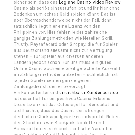
sicher sein, dass das
Legiano Casino Video Review
Casino als seriös einzustufen ist und ihr hier ohne
Bedenken um echtes Geld spielen könnt. Das ist
aber überraschenderweise nicht der Fall, denn
tatsächlich liegt hier eine Lizenz von den
Philippinen vor. Hier fehlen leider zahlreiche
gängige Zahlungsmethoden wie Neteller, Skrill,
Trustly, Paysafecard oder Giropay, die für Spieler
aus Deutschland allesamt nicht zur Verfügung
stehen – für Spieler aus diversen anderen
Ländern jedoch schon. Für uns muss ein gutes
Online Casino auch eine breit gefächerte Auswahl
an Zahlungsmethoden anbieten – schließlich hat
ja jeder Spieler seinen ganz eigenen
Zahlungsdienst, den er bevorzugt.
Ein kompetenter und
erreichbarer Kundenservice
ist essentiell für ein positives Casino-Erlebnis.
Diese Lizenz ist das Gütesiegel für Seriosität und
stellt sicher, dass das Casino den strengen
deutschen Glücksspielgesetzen entspricht. Neben
den Standards wie Blackjack, Roulette und
Baccarat finden sich auch exotische Varianten
wie Caribbean Stud Poker oder Pai Gow. Die