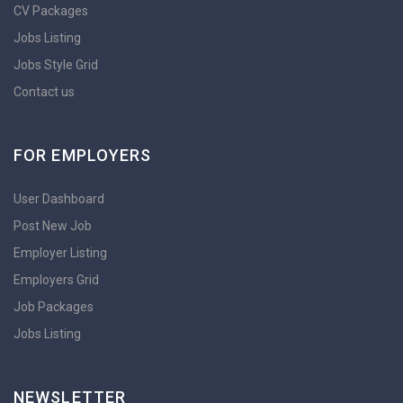
CV Packages
Jobs Listing
Jobs Style Grid
Contact us
FOR EMPLOYERS
User Dashboard
Post New Job
Employer Listing
Employers Grid
Job Packages
Jobs Listing
NEWSLETTER